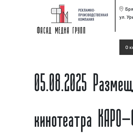
Бр
ул. Ур
О к
05.08.2025 Разме
кинотеатра КАРО