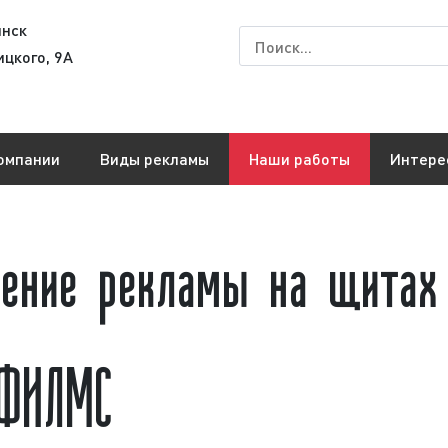
янск
ицкого, 9А
омпании
Виды рекламы
Наши работы
Интере
щение рекламы на щитах
-ФИЛМС